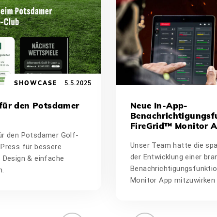
SHOWCASE
5.5.2025
für den Potsdamer
Neue In-App-
Benachrichtigungsfu
FireGrid™ Monitor 
ür den Potsdamer Golf-
Unser Team hatte die spa
dPress für bessere
der Entwicklung einer br
s Design & einfache
Benachrichtigungsfunktion
n.
Monitor App mitzuwirken 